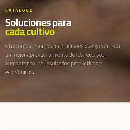
CATÁLOGO
S
o
l
u
c
i
o
n
e
s
p
a
r
a
c
a
d
a
c
u
l
t
i
v
o
Ofrecemos insumos nutricionales que garantizan
un mejor aprovechamiento de los recursos,
aumentando los resultados productivos y
económicos.