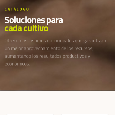
CATÁLOGO
S
o
l
u
c
i
o
n
e
s
p
a
r
a
c
a
d
a
c
u
l
t
i
v
o
Ofrecemos insumos nutricionales que garantizan
un mejor aprovechamiento de los recursos,
aumentando los resultados productivos y
económicos.