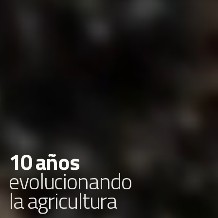
1
0
a
ñ
o
s
e
v
o
l
u
c
i
o
n
a
n
d
o
l
a
a
g
r
i
c
u
l
t
u
r
a