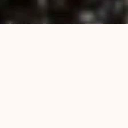
NUESTROS PRODUCTOS
S
o
l
u
c
i
o
n
e
s
p
a
r
a
c
a
d
a
c
u
l
t
i
v
o
GRANULADOS TECH
MICROGRANULADOS